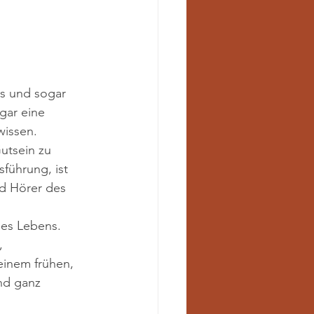
us und sogar 
gar eine 
wissen. 
utsein zu 
führung, ist 
d Hörer des 
des Lebens. 
, 
einem frühen, 
nd ganz 