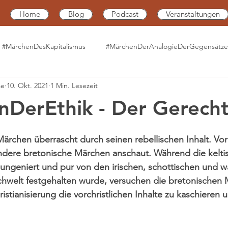
Home
Blog
Podcast
Veranstaltungen
#MärchenDesKapitalismus
#MärchenDerAnalogieDerGegensätze
ae
10. Okt. 2021
1 Min. Lesezeit
#MärchenDerTiefstenSehnsucht
#MärchenDerChaostheorie
DerEthik - Der Gerech
Transformationsprozesse
#MärchenDerAngewandtenKybernetik
ärchen überrascht durch seinen rebellischen Inhalt. Vor
dere bretonische Märchen anschaut. Während die kelti
t ungeniert und pur von den irischen, schottischen und wa
MärchenVonFormUndMaterie
#MärchenVonDerDunkelheit
hwelt festgehalten wurde, versuchen die bretonischen 
istianisierung die vorchristlichen Inhalte zu kaschieren 