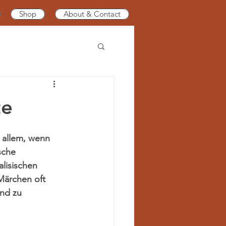
Shop
About & Contact
#MärchenDerEthik
te
#MärchenDerLiebe
 allem, wenn 
sche 
lisischen 
#MärchenDerTrennung
Märchen oft 
und zu 