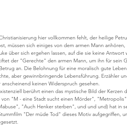
Christianisierung hier vollkommen fehlt, der heilige Petr
lbst, müssen sich einiges von dem armen Mann anhören, 
ke über sich ergehen lassen, auf die sie keine Antwort 
tiftet der "Gerechte" den armen Mann, um ihn für sein G
etrug an. Die Belohnung für eine moralisch gute Lebens
echte, aber gewinnbringende Lebensführung. Erzähler un
 anscheinend keinen Widerspruch gesehen. 
xistenziell berührt einen das mystische Bild der Kerzen 
r von "M - eine Stadt sucht einen Mörder", "Metropolis"
Mabuse", "Auch Henker sterben", und und und) hat in s
tummfilm "Der müde Tod" dieses Motiv aufgegriffen, u
mgesetzt.