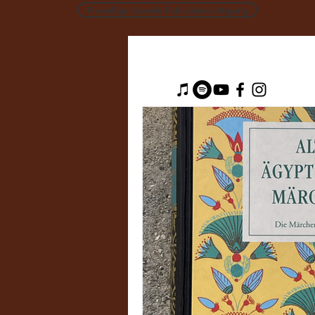
Freiwillige Spende Fabriksbesichtigung
Alle
#MärchenDerPsychonauti
#MärchenDerParadigmenwech
#MärchenDerEthik
#Mac
#MärchenDerAngewandtenKyb
#MärchenVonFormUndMateri