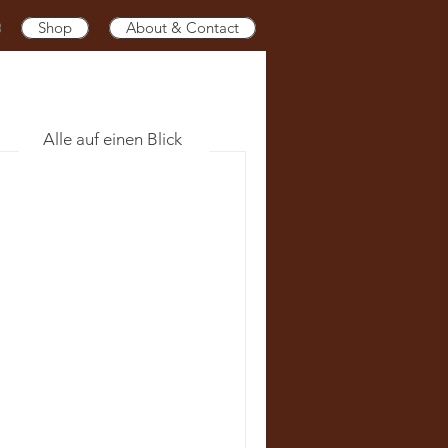
Shop
About & Contact
DerGegensätze
Alle auf einen Blick
haostheorie
it
honautik - Zwei
psychonautisches Märchen -
änkung
nem 3200 Jahre alten Papyrus.
ng