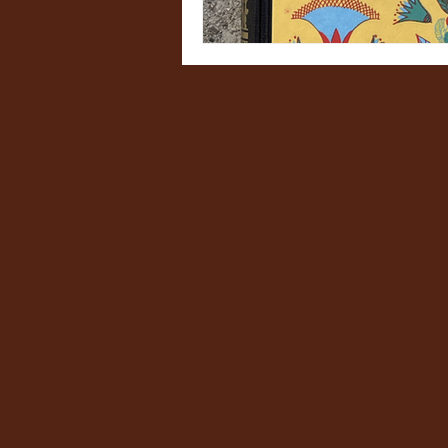
#MärchenDerEpiphanie