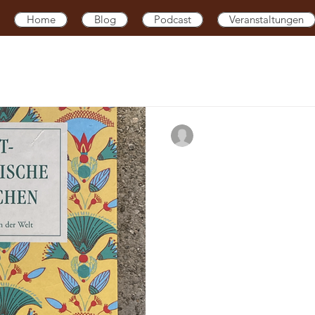
Home
Blog
Podcast
Veranstaltungen
k
#MärchenDesKapitalismus
#MärchenDerAnalogie
sel
#MärchenDerTiefstenSehnsucht
#MärchenDerC
psychonautischemae
13. Sept. 2021
3 Min. Leseze
#MärchenDerPsyc
hoMärchen
#MärchenDerTransformationsprozesse
Brüder
Ein unglaubliches, uraltes, 
ernetik
#MärchenDerLiebe
#MärchenDerVerschr
wurde einst gefunden auf ei
Die Motive dieses...
e
#MärchenVonDerDunkelheit
#MärchenDerTrennu